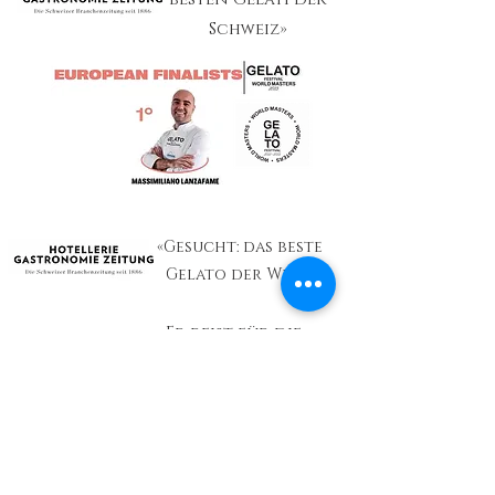
Schweiz»
«Gesucht: das beste
Gelato der Welt»
«Er reist für die
Schweiz an die Glace-
WM»